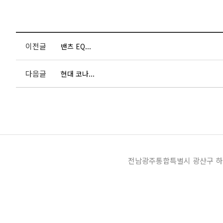
이전글
밴츠 EQ...
다음글
현대 코나...
전남광주통합특별시 광산구 하