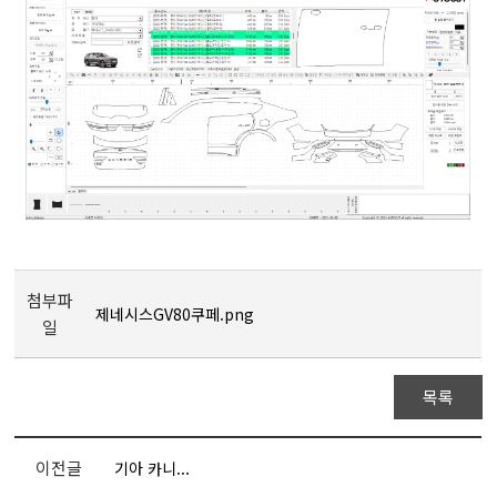
첨부파
제네시스GV80쿠페.png
일
목록
이전글
기아 카니...