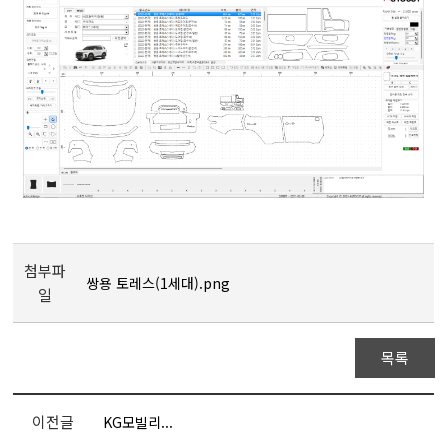
첨부파
쌍용 토레스(1세대).png
일
목록
이전글
KG모빌리...