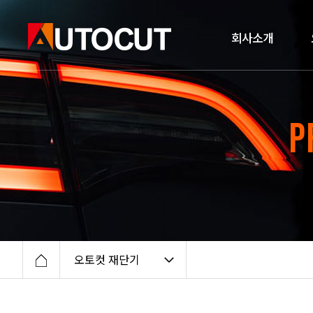
회사소개
P
오토컷 재단기